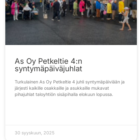
As Oy Petkeltie 4:n
syntymäpäiväjuhlat
Turkulainen As Oy Petkeltie 4 juhli syntymäpäiviään ja
järjesti kaikille osakkaille ja asukkaille mukavat
pihajuhlat taloyhtiön sisäpihalla elokuun lopussa.
30 syyskuun, 2025