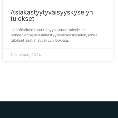
Asiakastyytyväisyyskyselyn
tulokset
Isännöintitalo toteutti syyskuussa taloyhtiön
puheenjohtajille asiakastyytyväisyyskyselyn, jonka
tulokset saatiin syyskuun lopussa.
7 lokakuun, 2024