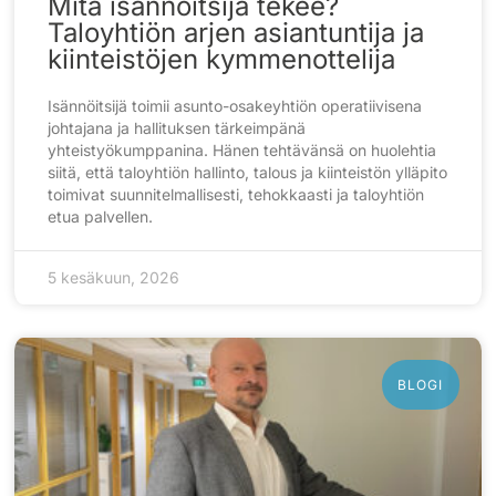
Mitä isännöitsijä tekee?
Taloyhtiön arjen asiantuntija ja
kiinteistöjen kymmenottelija
Isännöitsijä toimii asunto-osakeyhtiön operatiivisena
johtajana ja hallituksen tärkeimpänä
yhteistyökumppanina. Hänen tehtävänsä on huolehtia
siitä, että taloyhtiön hallinto, talous ja kiinteistön ylläpito
toimivat suunnitelmallisesti, tehokkaasti ja taloyhtiön
etua palvellen.
5 kesäkuun, 2026
BLOGI