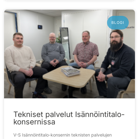
BLOGI
Tekniset palvelut Isännöintitalo-
konsernissa
V-S Isännöintitalo-konsernin teknisten palvelujen