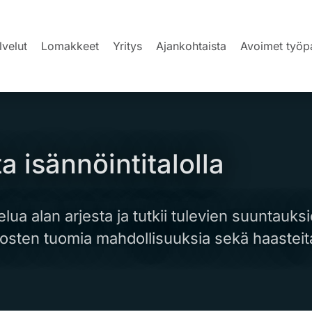
lvelut
Lomakkeet
Yritys
Ajankohtaista
Avoimet työp
a isännöintitalolla
elua alan arjesta ja tutkii tulevien suuntauks
tosten tuomia mahdollisuuksia sekä haasteit