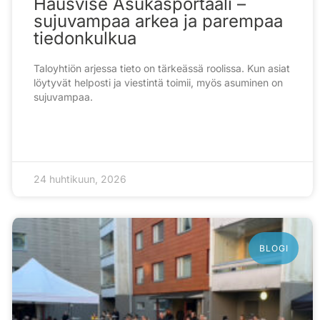
Hausvise Asukasportaali –
sujuvampaa arkea ja parempaa
tiedonkulkua
Taloyhtiön arjessa tieto on tärkeässä roolissa. Kun asiat
löytyvät helposti ja viestintä toimii, myös asuminen on
sujuvampaa.
24 huhtikuun, 2026
BLOGI