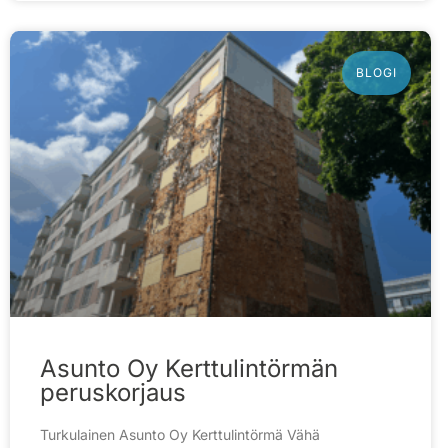
BLOGI
Asunto Oy Kerttulintörmän
peruskorjaus
Turkulainen Asunto Oy Kerttulintörmä Vähä