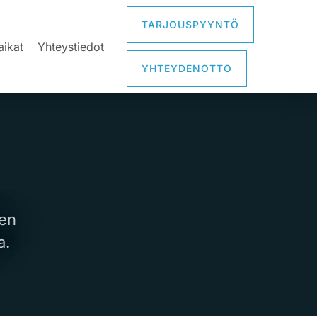
TARJOUSPYYNTÖ
aikat
Yhteystiedot
YHTEYDENOTTO
ien
a.