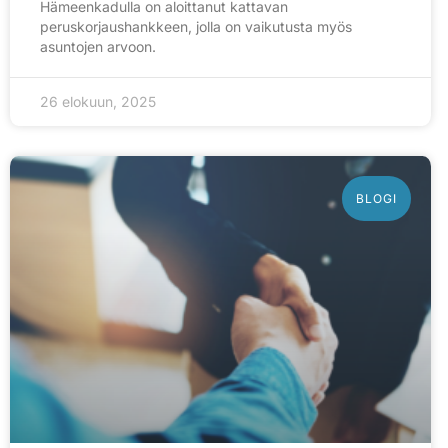
Hämeenkadulla on aloittanut kattavan
peruskorjaushankkeen, jolla on vaikutusta myös
asuntojen arvoon.
26 elokuun, 2025
BLOGI