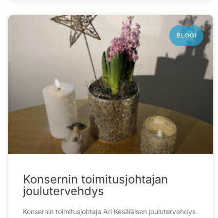
BLOGI
Konsernin toimitusjohtajan
joulutervehdys
Konsernin toimitusjohtaja Ari Kesäläisen joulutervehdys