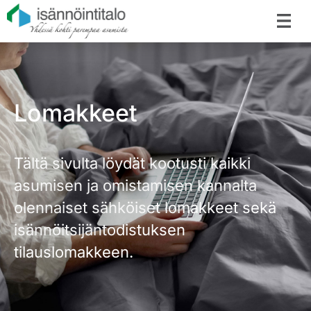
Lomakkeet
Tältä sivulta löydät kootusti kaikki
asumisen ja omistamisen kannalta
olennaiset sähköiset lomakkeet sekä
isännöitsijäntodistuksen
tilauslomakkeen.