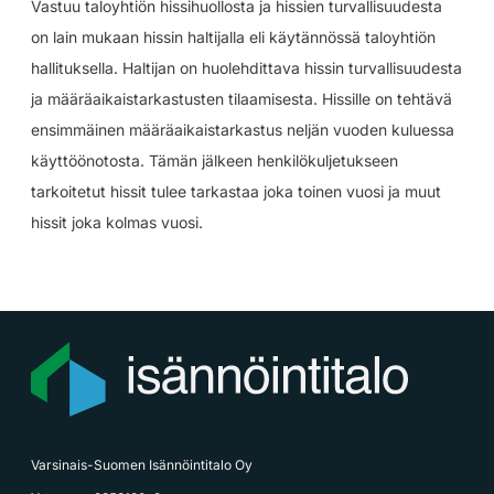
Vastuu taloyhtiön hissihuollosta ja hissien turvallisuudesta
on lain mukaan hissin haltijalla eli käytännössä taloyhtiön
hallituksella. Haltijan on huolehdittava hissin turvallisuudesta
ja määräaikaistarkastusten tilaamisesta. Hissille on tehtävä
ensimmäinen määräaikaistarkastus neljän vuoden kuluessa
käyttöönotosta. Tämän jälkeen henkilökuljetukseen
tarkoitetut hissit tulee tarkastaa joka toinen vuosi ja muut
hissit joka kolmas vuosi.
Varsinais-Suomen Isännöintitalo Oy