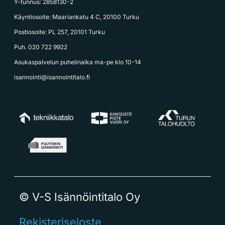
Y-tunnus: 2858130-2
Käyntiosoite: Maariankatu 4 C, 20100 Turku
Postiosoite: PL 257, 20101 Turku
Puh. 020 722 9922
Asukaspalvelun puhelinaika ma-pe klo 10-14
isannointi@isannointitalo.fi
© V-S Isännöintitalo Oy
Rekisteriseloste