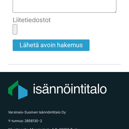
Liitetiedostot
Lähetä avoin hakemus
Varsinais-Suomen Isännöintitalo Oy
Y-tunnus: 2858130-2