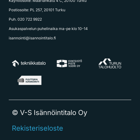
Käyntiosoite: Maariankatu 4 C, 20100 Turku
Postiosoite: PL 257, 20101 Turku
Puh. 020 722 9922
Asukaspalvelun puhelinaika ma-pe klo 10-14
isannointi@isannointitalo.fi
© V-S Isännöintitalo Oy
Rekisteriseloste