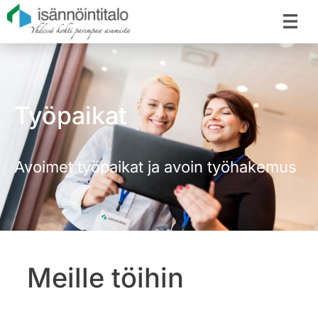
Työpaikat
Avoimet työpaikat ja avoin työhakemus
Meille töihin