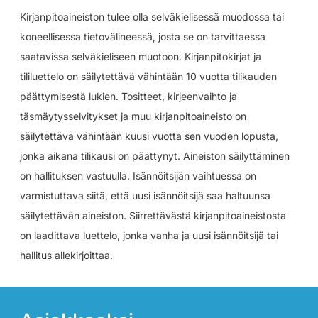
Kirjanpitoaineiston tulee olla selväkielisessä muodossa tai
koneellisessa tietovälineessä, josta se on tarvittaessa
saatavissa selväkieliseen muotoon. Kirjanpitokirjat ja
tililuettelo on säilytettävä vähintään 10 vuotta tilikauden
päättymisestä lukien. Tositteet, kirjeenvaihto ja
täsmäytysselvitykset ja muu kirjanpitoaineisto on
säilytettävä vähintään kuusi vuotta sen vuoden lopusta,
jonka aikana tilikausi on päättynyt. Aineiston säilyttäminen
on hallituksen vastuulla. Isännöitsijän vaihtuessa on
varmistuttava siitä, että uusi isännöitsijä saa haltuunsa
säilytettävän aineiston. Siirrettävästä kirjanpitoaineistosta
on laadittava luettelo, jonka vanha ja uusi isännöitsijä tai
hallitus allekirjoittaa.