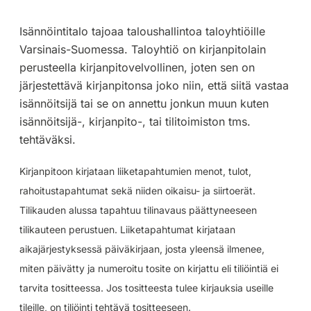
Isännöintitalo tajoaa taloushallintoa taloyhtiöille
Varsinais-Suomessa. Taloyhtiö on kirjanpitolain
perusteella kirjanpitovelvollinen, joten sen on
järjestettävä kirjanpitonsa joko niin, että siitä vastaa
isännöitsijä tai se on annettu jonkun muun kuten
isännöitsijä-, kirjanpito-, tai tilitoimiston tms.
tehtäväksi.
Kirjanpitoon kirjataan liiketapahtumien menot, tulot,
rahoitustapahtumat sekä niiden oikaisu- ja siirtoerät.
Tilikauden alussa tapahtuu tilinavaus päättyneeseen
tilikauteen perustuen. Liiketapahtumat kirjataan
aikajärjestyksessä päiväkirjaan, josta yleensä ilmenee,
miten päivätty ja numeroitu tosite on kirjattu eli tiliöintiä ei
tarvita tositteessa. Jos tositteesta tulee kirjauksia useille
tileille, on tiliöinti tehtävä tositteeseen.