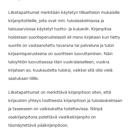
Liiketapahtumat merkitään käytetyn tililuettelon mukaisille
kirjanpitotileille, joita ovat mm. tuloslaskelmassa ja
talousarviossa käytetyt tuotto- ja kuluerät. Kirjanpitoa
hoidetaan suoriteperusteisesti eli meno kirjataan kun tietty
suorite on vastaanotettu tavarana tai palveluna ja tulon
kirjaamisperusteena on suoritteen luovuttaminen. Näin
taloyhtiön luovuttaessa tilan vuokralaiselleen, vuokra
kirjataan ao. kuukaudelta tuloksi, vaikkei sitä olisi vielä
saatukaan tilille.
Liiketapahtumat on merkittävä kirjanpitoon siten, että
kirjausten yhteys tositteesta kirjanpitoon ja tuloslaskelmaan
ja taseeseen on vaikeuksitta todettavissa. Niinpä
osakirjanpitona pidettävä vastikekirjanpito on
täsmäytettävä pääkirjanpitoon.