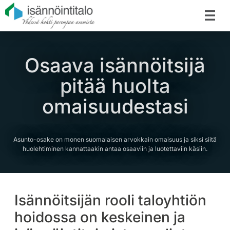
Osaava isännöitsijä
pitää huolta
omaisuudestasi
Asunto-osake on monen suomalaisen arvokkain omaisuus ja siksi siitä
huolehtiminen kannattaakin antaa osaaviin ja luotettaviin käsiin.
Isännöitsijän rooli taloyhtiön
hoidossa on keskeinen ja