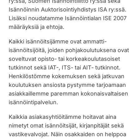
ry:ssä, Suomen Isännöintiliitto ry:ssä sekä
Isännöinnin Auktorisointiyhdistys ISA ry:ssä.
Lisäksi noudatamme Isännöintialan ISE 2007
määräyksiä ja ehtoja.
Kaikki isännöitsijämme ovat ammatti-
isännöitsijöitä, joiden pohjakoulutuksena ovat
soveltuvat opisto- tai korkeakoulutasoiset
tutkinnot sekä IAT-, ITS- tai AIT- tutkinnot.
Henkilöstömme kokemuksen sekä jatkuvan
koulutuksen ansiosta pystymme tarjoamaan
asiakkaillemme paremman kokonaisvaltaisen
isännöintipalvelun.
Kaikkia asiakasyhtiöitämme hoitavat aina
nimetyt omat isännöitsijät, kirjanpitäjät sekä
vastikevalvojat. Näin osakkaiden on helppoa