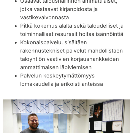
Osaavat taloushallinnon ammattilaiset,
jotka vastaavat kirjanpidosta ja
vastikevalvonnasta
Pitkä kokemus alalta sekä taloudelliset ja
toiminnalliset resurssit hoitaa isännöintiä
Kokonaispalvelu, sisältäen
rakennustekniset palvelut mahdollistaen
taloyhtiön vaativien korjaushankkeiden
ammattimaisen läpiviemisen
Palvelun keskeytymättömyys
lomakaudella ja erikoistilanteissa